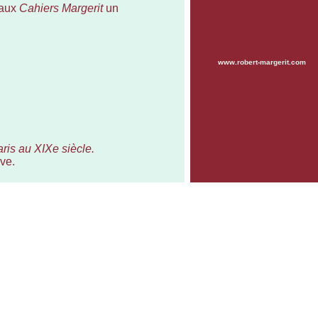
t aux
Cahiers Margerit
un
www.robert-margerit.com
aris au XIXe siècle.
ive.
our qui s’interroge sur le sens
, le cauchemar, la méditation
existentielle semble bien le
ar son éditeur, Jean Colombier