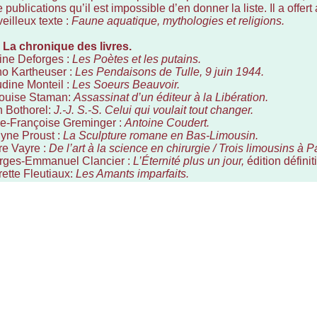
e publications qu’il est impossible d’en donner la liste. Il a offer
eilleux texte :
Faune aquatique, mythologies et religions.
–
La chronique des livres.
ne Deforges :
Les Poètes et les putains.
o Kartheuser :
Les Pendaisons de Tulle, 9 juin 1944.
dine Monteil :
Les Soeurs Beauvoir.
Louise Staman:
Assassinat d’un éditeur à la Libération.
 Bothorel:
J.-J. S.-S. Celui qui voulait tout changer.
e-Françoise Greminger :
Antoine Coudert.
yne Proust :
La Sculpture romane en Bas-Limousin.
re Vayre :
De l’art à la science en chirurgie / Trois limousins à P
rges-Emmanuel Clancier :
L’Éternité plus un jour,
édition définit
rette Fleutiaux:
Les Amants imparfaits.
ieu Riboulet:
Le Corps des anges.
–
L’énigmatique monsieur Paroutaud,
André-Guy Couturier : «P
ette oeuvre atypique, où se mêlent allègrement la satire sociale
osophique et une certaine fascination pour l’horreur, l’angoisse 
ur fondamental de l’écriture.»
–
Jean Colombier :
Et le soleil aussi…
, Prix Renaudot boudé p
 offre une suite à son roman
J’ai trop regardé les étoiles.