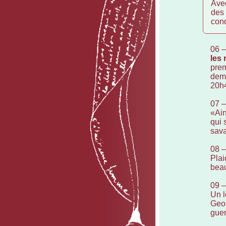
Avec
des 
cond
06 
les 
prem
dema
20h4
07 
«Ain
qui 
sava
08 
Plai
beau
09 
Un l
Geor
guer