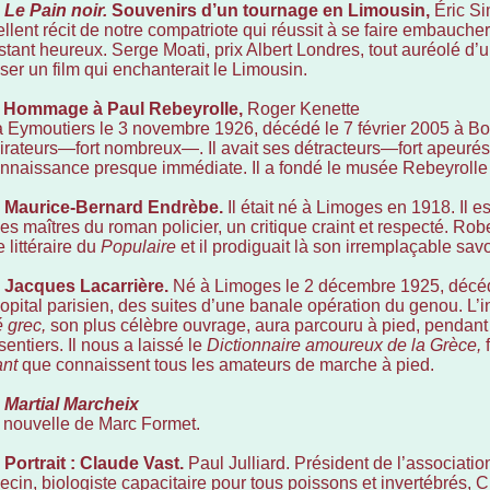
–
Le Pain noir.
Souvenirs d’un tournage en Limousin,
Éric S
llent récit de notre compatriote qui réussit à se faire embaucher
stant heureux. Serge Moati, prix Albert Londres, tout auréolé d’u
iser un film qui enchanterait le Limousin.
–
Hommage à Paul Rebeyrolle,
Roger Kenette
 Eymoutiers le 3 novembre 1926, décédé le 7 février 2005 à Boud
rateurs—fort nombreux—. Il avait ses détracteurs—fort apeuré
nnaissance presque immédiate. Il a fondé le musée Rebeyrolle
–
Maurice-Bernard Endrèbe.
Il était né à Limoges en 1918. Il es
es maîtres du roman policier, un critique craint et respecté. Rober
 littéraire du
Populaire
et il prodiguait là son irremplaçable sav
–
Jacques Lacarrière.
Né à Limoges le 2 décembre 1925, décé
opital parisien, des suites d’une banale opération du genou. L’i
é grec,
son plus célèbre ouvrage, aura parcouru à pied, pendant 
sentiers. Il nous a laissé le
Dictionnaire amoureux de la Grèce,
f
ant
que connaissent tous les amateurs de marche à pied.
–
Martial Marcheix
nouvelle de Marc Formet.
–
Portrait : Claude Vast.
Paul Julliard. Président de l’associati
cin, biologiste capacitaire pour tous poissons et invertébrés, C