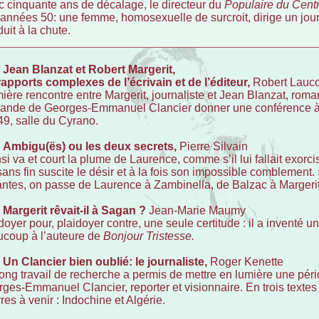
 cinquante ans de décalage, le directeur du
Populaire du Cent
années 50: une femme, homosexuelle de surcroit, dirige un jou
uit à la chute.
–
Jean Blanzat et Robert Margerit,
rapports complexes de l’écrivain et de l’éditeur,
Robert Laucou
ière rencontre entre Margerit, journaliste et Jean Blanzat, romanc
nde de Georges-Emmanuel Clancier donner une conférence à L
9, salle du Cyrano.
–
Ambigu(ës) ou les deux secrets,
Pierre Silvain
si va et court la plume de Laurence, comme s’il lui fallait exorcis
sans fin suscite le désir et à la fois son impossible comblement.
ntes, on passe de Laurence à Zambinella, de Balzac à Margerit
–
Margerit rêvait-il à Sagan ?
Jean-Marie Maumy
doyer pour, plaidoyer contre, une seule certitude : il a inventé
coup à l’auteure de
Bonjour Tristesse.
–
Un Clancier bien oublié: le journaliste,
Roger Kenette
ong travail de recherche a permis de mettre en lumière une péri
ges-Emmanuel Clancier, reporter et visionnaire. En trois textes
res à venir : Indochine et Algérie.