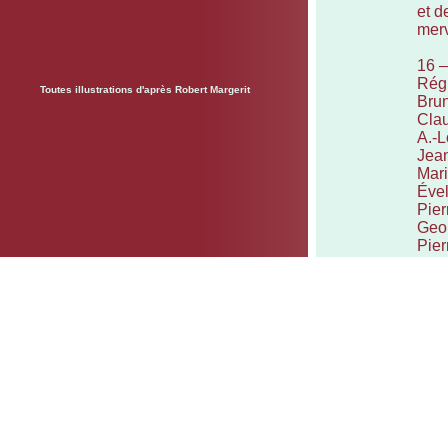
et d
merv
16 
Régi
Toutes illustrations d'après Robert Margerit
Brun
Clau
A.-
Jean
Mari
Ével
Pier
Geo
Pier
Math
17 
de c
phil
mote
18 
nous