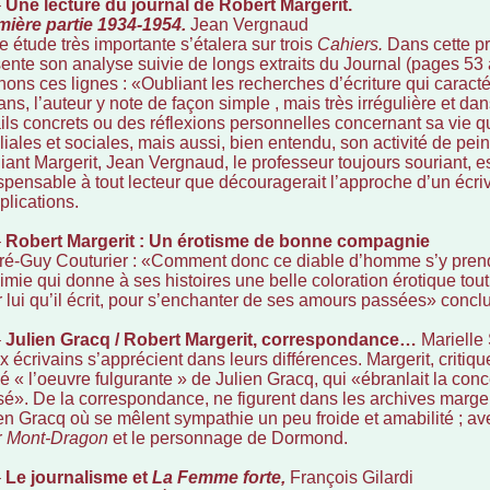
–
Une lecture du journal de Robert Margerit.
mière partie 1934-1954.
Jean Vergnaud
e étude très importante s’étalera sur trois
Cahiers.
Dans cette pr
ente son analyse suivie de longs extraits du Journal (pages 53 à
nons ces lignes : «Oubliant les recherches d’écriture qui caract
ns, l’auteur y note de façon simple , mais très irrégulière et da
ils concrets ou des réflexions personnelles concernant sa vie qu
liales et sociales, mais aussi, bien entendu, son activité de peint
iant Margerit, Jean Vergnaud, le professeur toujours souriant, 
spensable à tout lecteur que découragerait l’approche d’un écr
lications.
–
Robert Margerit : Un érotisme de bonne compagnie
é-Guy Couturier : «Comment donc ce diable d’homme s’y prend-il
imie qui donne à ses histoires une belle coloration érotique to
 lui qu’il écrit, pour s’enchanter de ses amours passées» concl
–
Julien Gracq / Robert Margerit, correspondance…
Marielle
 écrivains s’apprécient dans leurs différences. Margerit, critiqu
é « l’oeuvre fulgurante » de Julien Gracq, qui «ébranlait la co
é». De la correspondance, ne figurent dans les archives margeri
en Gracq où se mêlent sympathie un peu froide et amabilité ; ave
r
Mont-Dragon
et le personnage de Dormond.
–
Le journalisme et
La Femme forte,
François Gilardi