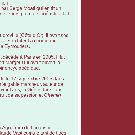
imon
 par Serge Moati qui en fit un
ne jeune gloire de cinéaste allait
reville (Côte-d’Or). Il avait ses
s—. Son talent a connu une
 à Eymoutiers.
t décédé à Paris en 2005. Il fut
t Margerit lui avait ouvert la
oir encyclopédique.
dé le 17 septembre 2005 dans
nfatigable marcheur, auteur de
vingt ans, la Grèce dans tous
ruit de sa passion et
Chemin
on Aquarium du Limousin,
laude Vast cumule tant de titres