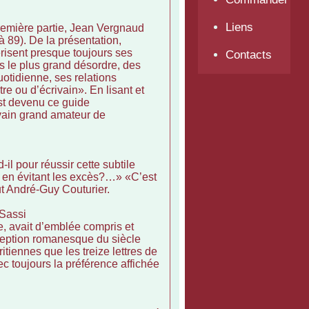
Liens
emière partie, Jean Vergnaud
 89). De la présentation,
érisent presque toujours ses
Contacts
ns le plus grand désordre, des
otidienne, ses relations
re ou d’écrivain». En lisant et
est devenu ce guide
ivain grand amateur de
 pour réussir cette subtile
ut en évitant les excès?…» «C’est
ut André-Guy Couturier.
 Sassi
e, avait d’emblée compris et
nception romanesque du siècle
tiennes que les treize lettres de
c toujours la préférence affichée