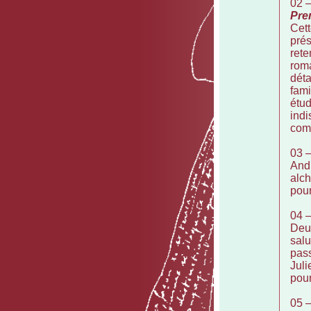
02 
Pre
Cett
prés
rete
roma
déta
fami
étud
indi
comp
03 
Andr
alch
pour
04 
Deux
salu
pass
Juli
pou
05 