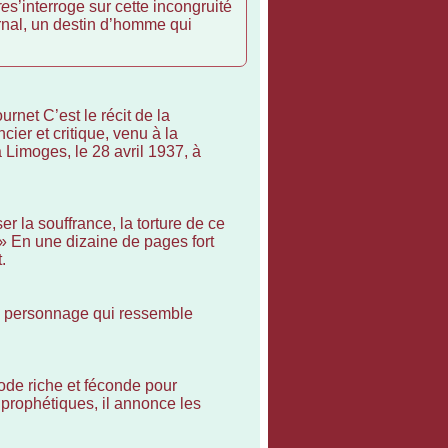
re
s’interroge sur cette incongruité
rnal, un destin d’homme qui
rnet C’est le récit de la
ier et critique, venu à la
imoges, le 28 avril 1937, à
er la souffrance, la torture de ce
 » En une dizaine de pages fort
.
 un personnage qui ressemble
ode riche et féconde pour
 prophétiques, il annonce les