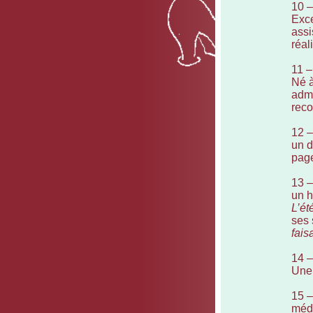
10 
Exce
assi
réal
11 
Né à
admi
reco
12 
un d
page
13 
un h
L’ét
ses 
fais
14 
Une 
15 
méde