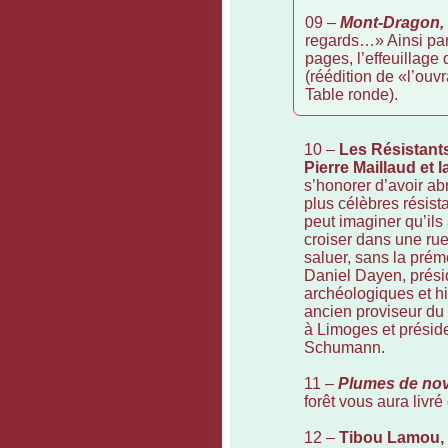
09 –
Mont-Dragon,
regards…» Ainsi pa
pages, l’effeuillage 
(réédition de «l’ouv
Table ronde).
10 –
Les Résistants
Pierre Maillaud e
s’honorer d’avoir a
plus célèbres résist
peut imaginer qu’ils 
croiser dans une rue
saluer, sans la prém
Daniel Dayen, présid
archéologiques et hi
ancien proviseur du
à Limoges et présid
Schumann.
11 –
Plumes de no
forêt vous aura livr
12 –
Tibou Lamou,