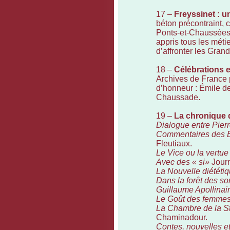
17 –
Freyssinet : 
béton précontraint, 
Ponts-et-Chaussées,
appris tous les mét
d’affronter les Gran
18 –
Célébrations e
Archives de France p
d’honneur : Émile d
Chaussade.
19 –
La chronique d
Dialogue entre Pierr
Commentaires des Ét
Fleutiaux.
Le Vice ou la vertue 
Avec des « si»
Journ
La Nouvelle diététi
Dans la forêt des so
Guillaume Apollinair
Le Goût des femmes 
La Chambre de la St
Chaminadour.
Contes, nouvelles et 