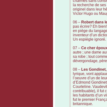
charmes sans consi
la recherche de ses
originel dans leur hé
Victor Hugo ou Maup
06 –
Robert dans l
pas écrire? Eh bien!
en piège du langage.
inventeur d’un dicti
Un espiègle ignoré. 
07 –
Ce cher épo
autre ; une dame au
sa robe ; tout comme 
dévergondage, père 
08 –
Les Gondinet,
lyrique, vont appla
l’oeuvre d’un de leu
d’Edmond Gondinet 
Courteline. Vaudevil
contribuable), il fu
les habitants d’un v
fut le premier Franç
britannique.