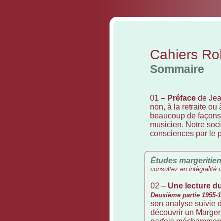
Cahiers Ro
Sommaire
01 –
Préface
de Jea
non, à la retraite ou 
beaucoup de façons d
musicien. Notre soci
consciences par le p
Études margeritien
consultez en intègralité 
02 –
Une lecture du
Deuxième partie 1955-
son analyse suivie 
découvrir un Margeri