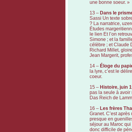
une bonne soeur. »
13 –
Dans le prism
Sassi Un texte sobre
? La narratrice, uze
Études margeritienne
le lien Et l’on retro
Simone ; et la famil
célèbre ; et Claude 
Richard Millet, gloir
Jean Margerit, profe
14 –
Éloge du papi
la lyre, c’est le dél
coeur.
15 –
Histoire, juin 
pas la seule à avoir 
Das Reich de Lamm
16 –
Les frères Tha
Granet. C’est après 
presque en guenille
séjour au Maroc qui 
donc difficile de pé