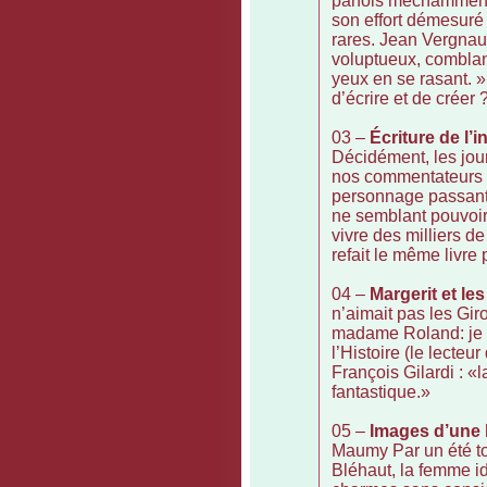
parfois méchamment, 
son effort démesuré 
rares. Jean Vergnau
voluptueux, comblan
yeux en se rasant. »
d’écrire et de créer 
03 –
Écriture de l’in
Décidément, les jou
nos commentateurs q
personnage passant d
ne semblant pouvoir s
vivre des milliers d
refait le même livre 
04 –
Margerit et le
n’aimait pas les Giro
madame Roland: je l
l’Histoire (le lecteu
François Gilardi : «
fantastique.»
05 –
Images d’une h
Maumy Par un été to
Bléhaut, la femme id